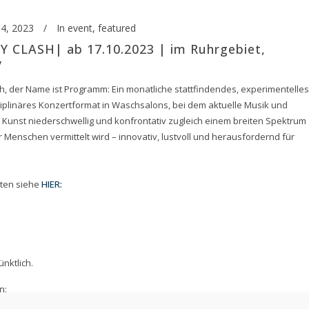
4, 2023
In
event
,
featured
 CLASH| ab 17.10.2023 | im Ruhrgebiet,
y
h, der Name ist Programm: Ein monatliche stattfindendes, experimentelles
ziplinäres Konzertformat in Waschsalons, bei dem aktuelle Musik und
Kunst niederschwellig und konfrontativ zugleich einem breiten Spektrum
r Menschen vermittelt wird – innovativ, lustvoll und herausfordernd für
iten siehe
HIER:
ünktlich.
n:
p von Bohlen und Halbach-Stiftung