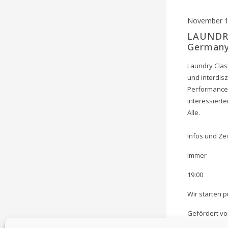
November 1
LAUNDRY
German
Laundry Clas
und interdis
Performance 
interessierte
Alle.
Infos und Ze
Immer –
19:00
Wir starten p
Gefördert vo
Alfried Krup