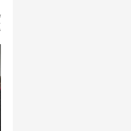
f
–
s