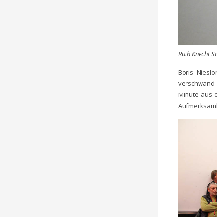
Ruth Knecht So
Boris Niesl
verschwand 
Minute aus d
Aufmerksamk