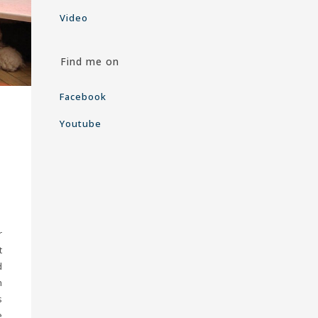
Video
Find me on
Facebook
Youtube
r
t
d
h
s
e