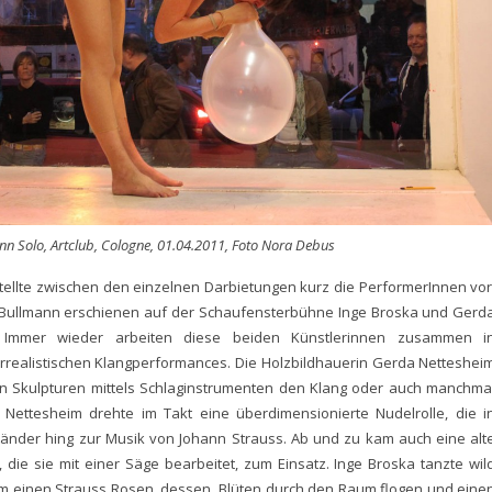
nn Solo, Artclub, Cologne, 01.04.2011, Foto Nora Debus
tellte zwischen den einzelnen Darbietungen kurz die PerformerInnen vor
 Bullmann erschienen auf der Schaufensterbühne Inge Broska und Gerd
. Immer wieder arbeiten diese beiden Künstlerinnen zusammen i
urrealistischen Klangperformances. Die Holzbildhauerin Gerda Netteshei
en Skulpturen mittels Schlaginstrumenten den Klang oder auch manchma
Nettesheim drehte im Takt eine überdimensionierte Nudelrolle, die i
änder hing zur Musik von Johann Strauss. Ab und zu kam auch eine alt
 die sie mit einer Säge bearbeitet, zum Einsatz. Inge Broska tanzte wil
m einen Strauss Rosen, dessen Blüten durch den Raum flogen und eine