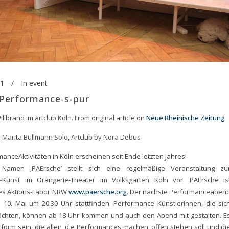
11
In
event
 Performance-s-pur
llbrand im artclub Köln. From original article on
Neue Rheinische Zeitung
 Marita Bullmann Solo, Artclub by Nora Debus
anceAktivitäten in Köln erscheinen seit Ende letzten Jahres!
Namen ‚PAErsche’ stellt sich eine regelmäßige Veranstaltung zu
-Kunst im Orangerie-Theater im Volksgarten Köln vor. PAErsche is
 des Aktions-Labor NRW
www.paersche.org
. Der nächste Performanceaben
 10. Mai um 20.30 Uhr stattfinden. Performance KünstlerInnen, die sic
öchten, können ab 18 Uhr kommen und auch den Abend mit gestalten. E
ttform sein, die allen, die Performances machen, offen stehen soll und di