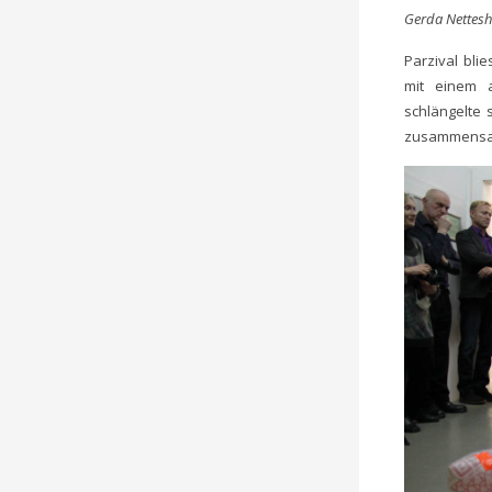
Gerda Netteshe
Parzival bli
mit einem a
schlängelte 
zusammensa