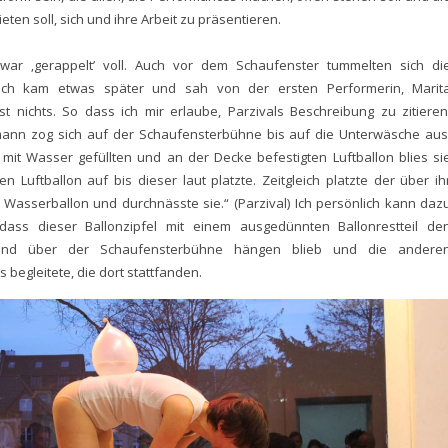
ieten soll, sich und ihre Arbeit zu präsentieren.
 war ‚gerappelt’ voll. Auch vor dem Schaufenster tummelten sich di
Ich kam etwas später und sah von der ersten Performerin, Marit
st nichts. So dass ich mir erlaube, Parzivals Beschreibung zu zitieren
mann zog sich auf der Schaufensterbühne bis auf die Unterwäsche aus
mit Wasser gefüllten und an der Decke befestigten Luftballon blies si
en Luftballon auf bis dieser laut platzte. Zeitgleich platzte der über ih
asserballon und durchnässte sie.“ (Parzival) Ich persönlich kann daz
dass dieser Ballonzipfel mit einem ausgedünnten Ballonrestteil de
nd über der Schaufensterbühne hängen blieb und die andere
begleitete, die dort stattfanden.