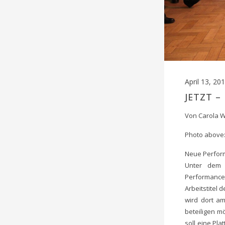
April 13, 20
JETZT –
Von Carola Wi
Photo above:
Neue Perform
Unter dem 
Performance
Arbeitstitel
wird dort am
beteiligen m
soll eine Pla