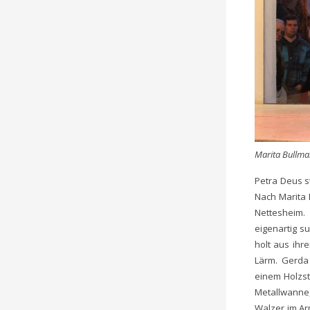
Marita Bullma
Petra Deus s
Nach Marita
Nettesheim
eigenartig s
holt aus ihr
Lärm. Gerda 
einem Holzst
Metallwanne,
Walzer im Ar