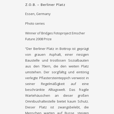
Z.O.B. – Berliner Platz
Essen, Germany
Photo series
Winner of Bridges Fotoproject Emscher
Future 2008 Prize
“Der Berliner Platz in Bottrop ist geprägt
von grauen Asphalt, einer riesigen
Baustelle und trostlosen Sozialbauten
aus den 70ern, die den weiten Platz
umstehen. Der sorgfältig und eintönig
verlegte Pflastersteinteppich verweist in
seiner Regelmäßigkeit auf eine
beschränkte Alltagswelt. Das fragile
Wartehäuschen an dieser großen
Omnibushaltestelle bietet kaum Schutz.
Dieser Platz ist zwangsbelebt, die
Menschen warten auf Busse, steigen